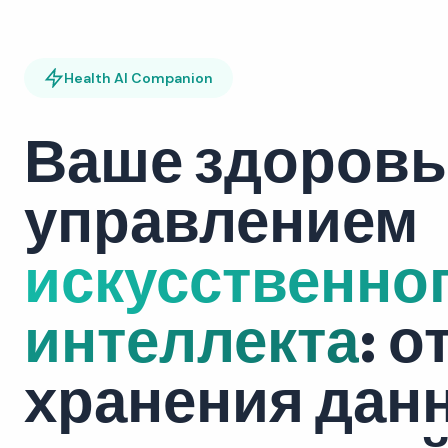
Health AI Companion
Ваше здоровь
управлением
искусственно
интеллекта
: о
хранения дан