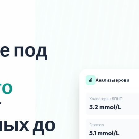
е под
го
🔬
Анализы крови
т
Холестерин ЛПНП
3.2 mmol/L
❤️
Давление
ных до
Глюкоза
Сегодня утром
5.1 mmol/L
118/76