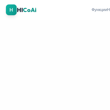
Hl
CoAi
H
Функции
Н