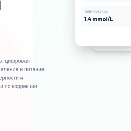
й
Пульс
Триглицериды
72 уд/мин
1.4 mmol/L
ая цифровая
авление и питание
ерности и
и по коррекции