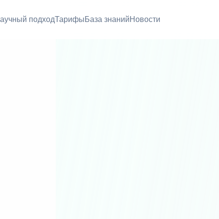
аучный подход
Тарифы
База знаний
Новости