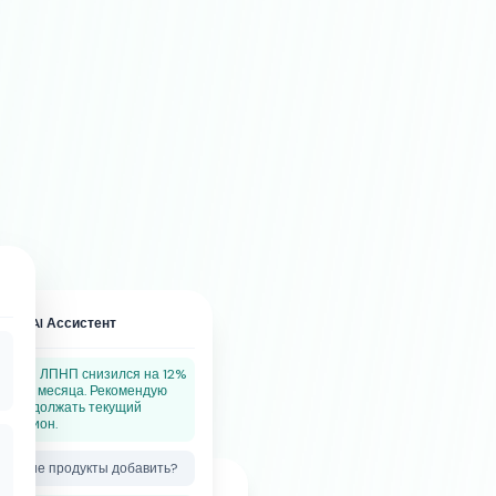
🤖
AI Ассистент
Ваш ЛПНП снизился на 12%
за 3 месяца. Рекомендую
продолжать текущий
рацион.
Какие продукты добавить?
📷
Фото еды